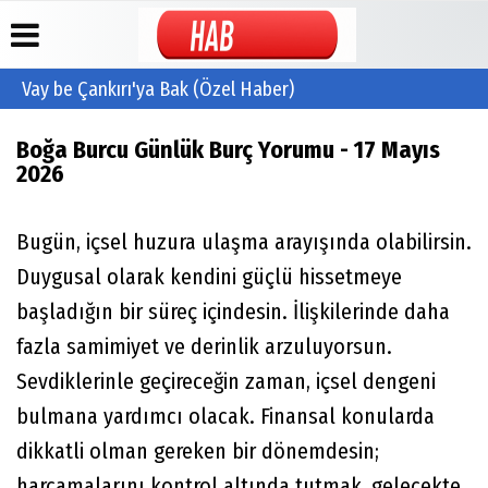
Vay be Çankırı'ya Bak (Özel Haber)
Üye Paneli
Hava
Köşe
İletişim
Boğa Burcu Günlük Burç Yorumu - 17 Mayıs
Durumu
Yazarları
Haber
Mail
2026
Arşivi
Gazete
Video
Adresleri:
Manşetleri
Galeri
info@haberci1
Gazete
/
Arşivi
Anketler
Foto
Bugün, içsel huzura ulaşma arayışında olabilirsin.
cuguliniz@hotm
Galeri
Günün
Biyografiler
Yönetim
Duygusal olarak kendini güçlü hissetmeye
Haberleri
Paneli
başladığın bir süreç içindesin. İlişkilerinde daha
Künye
fazla samimiyet ve derinlik arzuluyorsun.
Sevdiklerinle geçireceğin zaman, içsel dengeni
bulmana yardımcı olacak. Finansal konularda
dikkatli olman gereken bir dönemdesin;
harcamalarını kontrol altında tutmak, gelecekte