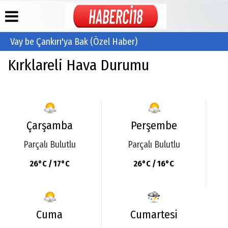
Vay be Çankırı'ya Bak (Özel Haber)
Kırklareli Hava Durumu
Üye Paneli
Hava
Köşe
İletişim
Durumu
Yazarları
Haber
Mail
Arşivi
Gazete
Video
Adresleri:
Manşetleri
Galeri
info@haberci1
Gazete
/
Arşivi
Anketler
Foto
cuguliniz@hotm
Galeri
Çarşamba
Günün
Biyografiler
Perşembe
Yönetim
Haberleri
Paneli
Parçalı Bulutlu
Parçalı Bulutlu
Künye
26°C / 17°C
26°C / 16°C
Cuma
Cumartesi