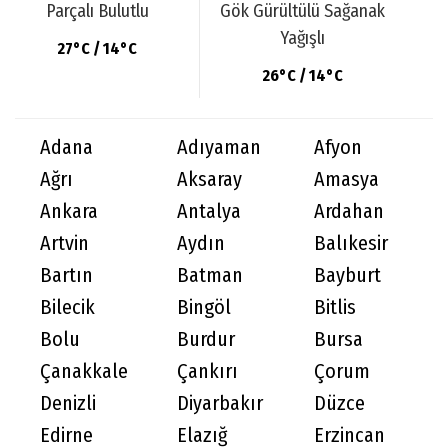
Parçalı Bulutlu
Gök Gürültülü Sağanak
Yağışlı
27°C / 14°C
26°C / 14°C
Adana
Adıyaman
Afyon
Ağrı
Aksaray
Amasya
Ankara
Antalya
Ardahan
Artvin
Aydın
Balıkesir
Bartın
Batman
Bayburt
Bilecik
Bingöl
Bitlis
Bolu
Burdur
Bursa
Çanakkale
Çankırı
Çorum
Denizli
Diyarbakır
Düzce
Edirne
Elazığ
Erzincan