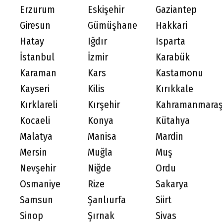
Erzurum
Eskişehir
Gaziantep
Giresun
Gümüşhane
Hakkari
Hatay
Iğdır
Isparta
İstanbul
İzmir
Karabük
Karaman
Kars
Kastamonu
Kayseri
Kilis
Kırıkkale
Kırklareli
Kırşehir
Kahramanmara
Kocaeli
Konya
Kütahya
Malatya
Manisa
Mardin
Mersin
Muğla
Muş
Nevşehir
Niğde
Ordu
Osmaniye
Rize
Sakarya
Samsun
Şanlıurfa
Siirt
Sinop
Şırnak
Sivas