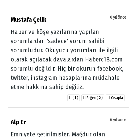
6 yıl önce
Mustafa Çelik
Haber ve köşe yazılarına yapılan
yorumlardan 'sadece' yorum sahibi
sorumludur. Okuyucu yorumları ile ilgili
olarak açılacak davalardan Haberc18.com
sorumlu değildir. Hiç bir okurun facebook,
twitter, instagram hesaplarına müdahale
etme hakkına sahip değiliz.
(
1
)
Beğen
(
2
)
Cevapla
6 yıl önce
Alp Er
Emniyete getirilmişler. Mağdur olan