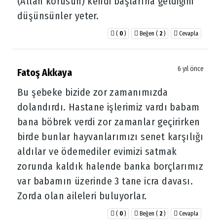
(Allah korusun) kendi başlarına geldiğini
düşünsünler yeter.
(
0
)
Beğen
(
2
)
Cevapla
6 yıl önce
Fatoş Akkaya
Bu şebeke bizide zor zamanımızda
dolandırdı. Hastane işlerimiz vardı babam
bana böbrek verdi zor zamanlar geçirirken
birde bunlar hayvanlarımızı senet karşılığı
aldılar ve ödemediler evimizi satmak
zorunda kaldık halende banka borçlarımız
var babamın üzerinde 3 tane icra davası.
Zorda olan aileleri buluyorlar.
(
0
)
Beğen
(
2
)
Cevapla