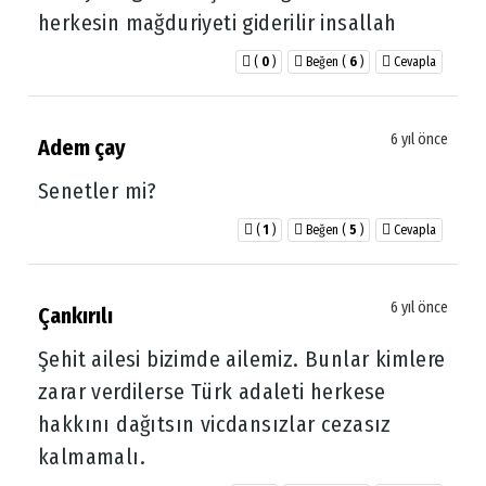
herkesin mağduriyeti giderilir insallah
(
0
)
Beğen
(
6
)
Cevapla
6 yıl önce
Adem çay
Senetler mi?
(
1
)
Beğen
(
5
)
Cevapla
6 yıl önce
Çankırılı
Şehit ailesi bizimde ailemiz. Bunlar kimlere
zarar verdilerse Türk adaleti herkese
hakkını dağıtsın vicdansızlar cezasız
kalmamalı.