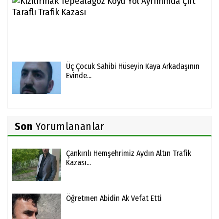
Tep
Köy
Yol
Ayr
Çift.
Üç Çocuk Sahibi Hüseyin Kaya Arkadaşının
Evinde...
Son
Yorumlananlar
Çankırılı Hemşehrimiz Aydın Altın Trafik
Kazası...
Öğretmen Abidin Ak Vefat Etti