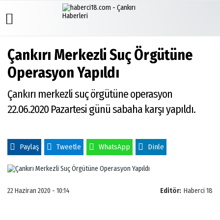
Çankırı Merkezli Suç Örgütüne
Üye Paneli
Hava
Köşe
İletişim
Operasyon Yapıldı
Durumu
Yazarları
Haber
Mail
Arşivi
Gazete
Video
Adresleri:
Manşetleri
Galeri
info@haberci1
Çankırı merkezli suç örgütüne operasyon
Gazete
/
Arşivi
Anketler
Foto
22.06.2020 Pazartesi günü sabaha karşı yapıldı.
cuguliniz@hotm
Galeri
Günün
Biyografiler
Yönetim
Haberleri
Paneli
Künye
Paylaş
Tweetle
WhatsApp
Dinle
22 Haziran 2020 - 10:14
Editör:
Haberci 18