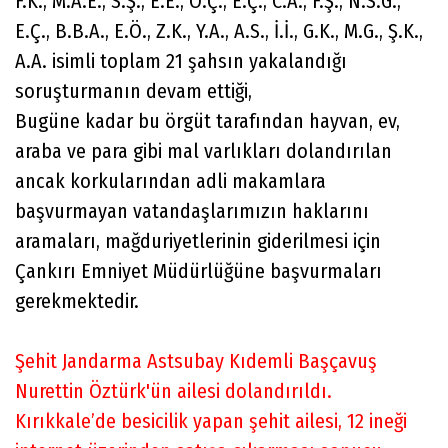
F.K., M.A.E., S.Ş., E.E., O.Ç., E.Ç., C.A., F.Ş., N.S.G.,
E.Ç., B.B.A., E.Ö., Z.K., Y.A., A.S., İ.İ., G.K., M.G., Ş.K.,
A.A. isimli toplam 21 şahsın yakalandığı
soruşturmanın devam ettiği,
Bugüne kadar bu örgüt tarafından hayvan, ev,
araba ve para gibi mal varlıkları dolandırılan
ancak korkularından adli makamlara
başvurmayan vatandaşlarımızın haklarını
aramaları, mağduriyetlerinin giderilmesi için
Çankırı Emniyet Müdürlüğüne başvurmaları
gerekmektedir.
Şehit Jandarma Astsubay Kıdemli Başçavuş
Nurettin Öztürk'ün ailesi dolandırıldı.
Kırıkkale’de besicilik yapan şehit ailesi, 12 ineği