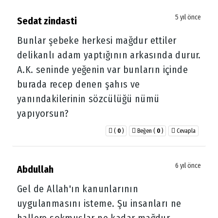
5 yıl önce
Sedat zindasti
Bunlar şebeke herkesi mağdur ettiler
delikanlı adam yaptığının arkasında durur.
A.K. seninde yeğenin var bunların içinde
burada recep denen şahıs ve
yanındakilerinin sözcülüğü nümü
yapıyorsun?
(
0
)
Beğen
(
0
)
Cevapla
6 yıl önce
Abdullah
Gel de Allah'ın kanunlarının
uygulanmasını isteme. Şu insanları ne
hallere sokmuşlar ne kadar mağdur