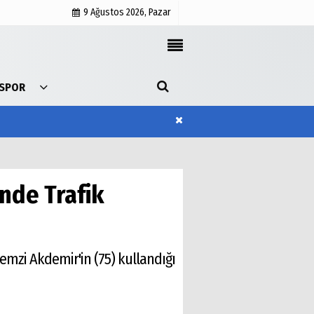
9 Ağustos 2026, Pazar
İletişim
SPOR
Mail Adresleri: info@haberci18.com /
cuguliniz@hotmail.com
Yönetim Paneli
Künye
nde Trafik
emzi Akdemir'in (75) kullandığı