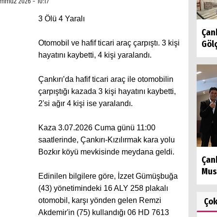
emmuz 2026 - 10:17
3 Ölü 4 Yaralı
Çank
Otomobil ve hafif ticari araç çarpıştı. 3 kişi
Gölç
hayatını kaybetti, 4 kişi yaralandı.
Çankırı’da hafif ticari araç ile otomobilin
çarpıştığı kazada 3 kişi hayatını kaybetti,
2'si ağır 4 kişi ise yaralandı.
Kaza 3.07.2026 Cuma günü 11:00
saatlerinde, Çankırı-Kızılırmak kara yolu
Bozkır köyü mevkisinde meydana geldi.
Çank
Must
Edinilen bilgilere göre, İzzet Gümüşbuğa
(43) yönetimindeki 16 ALY 258 plakalı
otomobil, karşı yönden gelen Remzi
Ço
Akdemir'in (75) kullandığı 06 HD 7613