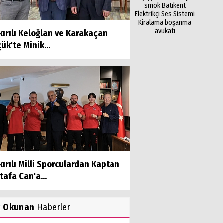
smok
Batıkent
Elektrikçi
Ses Sistemi
Kiralama
boşanma
avukatı
ırılı Keloğlan ve Karakaçan
ük'te Minik...
ırılı Milli Sporculardan Kaptan
afa Can'a...
k Okunan
Haberler