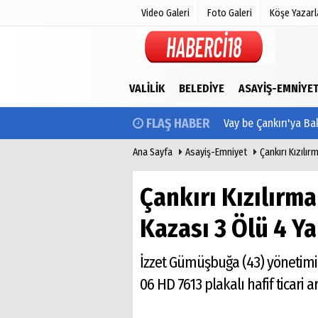
Video Galeri
Foto Galeri
Köşe Yazarl
Üye Paneli
Hava Duru
VALILIK
BELEDIYE
ASAYIŞ-EMNIYE
Haber Arşivi
Gazete Man
FLAŞ HABER
Vay be Çankırı'ya Ba
Gazete Arşivi
Anketler
Günün Haberleri
Biyografile
Ana Sayfa
Asayiş-Emniyet
Çankırı Kızılı
Çankırı Kızılırm
Kazası 3 Ölü 4 Ya
İzzet Gümüşbuğa (43) yönetimin
06 HD 7613 plakalı hafif ticari ar