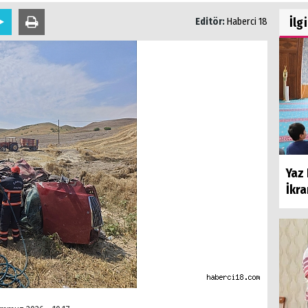
İlg
Editör:
Haberci 18
Yaz 
İkr