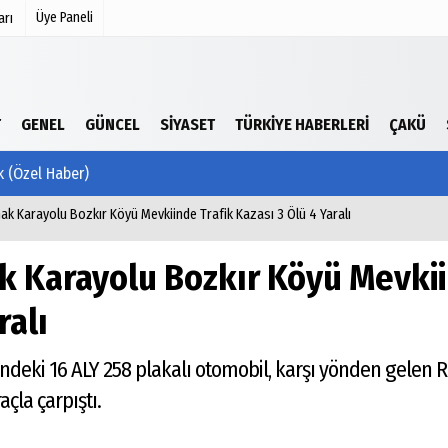
Üye Paneli
arı
mu
Köşe Yazarları
T
GENEL
GÜNCEL
SIYASET
TÜRKIYE HABERLERI
ÇAKÜ
şetleri
Video Galeri
k (Özel Haber)
Foto Galeri
r
rmak Karayolu Bozkır Köyü Mevkiinde Trafik Kazası 3 Ölü 4 Yaralı
ak Karayolu Bozkır Köyü Mevkii
ralı
deki 16 ALY 258 plakalı otomobil, karşı yönden gelen R
açla çarpıştı.