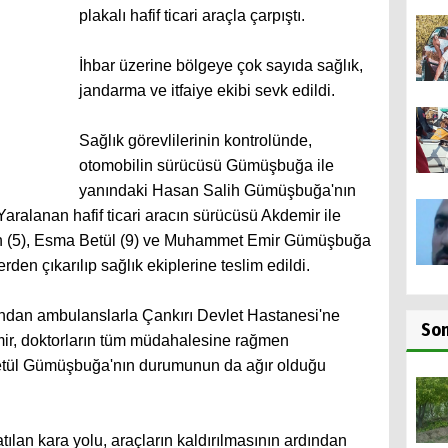
plakalı hafif ticari araçla çarpıştı.
İhbar üzerine bölgeye çok sayıda sağlık,
jandarma ve itfaiye ekibi sevk edildi.
Sağlık görevlilerinin kontrolünde,
otomobilin sürücüsü Gümüşbuğa ile
yanındaki Hasan Salih Gümüşbuğa'nın
. Yaralanan hafif ticari aracın sürücüsü Akdemir ile
ah (5), Esma Betül (9) ve Muhammet Emir Gümüşbuğa
erden çıkarılıp sağlık ekiplerine teslim edildi.
dından ambulanslarla Çankırı Devlet Hastanesi'ne
So
mir, doktorların tüm müdahalesine rağmen
etül Gümüşbuğa'nın durumunun da ağır olduğu
tılan kara yolu, araçların kaldırılmasının ardından