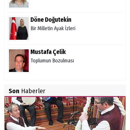
Döne Doğutekin
Bir Milletin Ayak İzleri
Mustafa Çelik
Toplumun Bozulması
Rüstem Karadeniz
Son
Haberler
Temmuz 2026 Kira Artış Oranı Nasıl
Hesaplanır?
Ahmet Mutlu
Çocuk Koruma Kanunu'nun Amacı