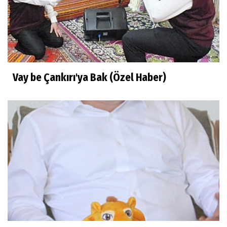
Gündoğdu Yıldırım
Güne Dair
Vay be Çankırı'ya Bak (Özel Haber)
Necati Keskin
Takma İsimler
Sağlık Köşesi
Yanlış Beslenme Beyni Yaşlandırıyor
Asım Söğüt
Ecrimisil (Haksız İşgal Nedeniyle Tazminat)
Davası