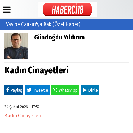
Vay be Çankırı'ya Bak (Özel Haber)
Gündoğdu Yıldırım
Üye Paneli
Hava
Köşe
İletişim
Durumu
Yazarları
Haber
Mail
Arşivi
Gazete
Video
Adresleri:
Manşetleri
Galeri
info@haberci1
Gazete
/
Arşivi
Anketler
Foto
cuguliniz@hotm
Kadın Cinayetleri
Galeri
Günün
Biyografiler
Yönetim
Haberleri
Paneli
Künye
Paylaş
Tweetle
WhatsApp
Dinle
24 Şubat 2026 - 17:52
Kadın Cinayetleri