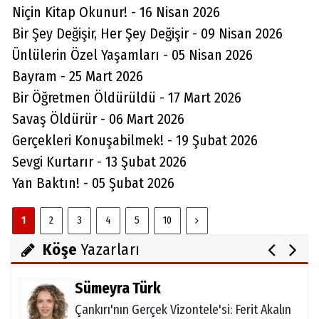
Niçin Kitap Okunur! - 16 Nisan 2026
Bir Şey Değişir, Her Şey Değişir - 09 Nisan 2026
Ünlülerin Özel Yaşamları - 05 Nisan 2026
Bayram - 25 Mart 2026
Bir Öğretmen Öldürüldü - 17 Mart 2026
Savaş Öldürür - 06 Mart 2026
Sağlık Köşesi
Gerçekleri Konuşabilmek! - 19 Şubat 2026
Yanlış Beslenme Beyni Yaşlandırıyor
Sevgi Kurtarır - 13 Şubat 2026
Yan Baktın! - 05 Şubat 2026
Asım Söğüt
1
2
3
4
5
10
Ecrimisil (Haksız İşgal Nedeniyle Tazminat)
Davası
Köşe
Yazarları
Sümeyra Türk
Çankırı'nın Gerçek Vizontele'si: Ferit Akalın