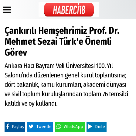
Çankırılı Hemşehrimiz Prof. Dr.
Üye Paneli
Hava
Köşe
İletişim
Mehmet Sezai Türk'e Önemli
Durumu
Yazarları
Haber
Mail
Görev
Arşivi
Gazete
Video
Adresleri:
Manşetleri
Galeri
info@haberci1
Gazete
/
Ankara Hacı Bayram Veli Üniversitesi 100. Yıl
Arşivi
Anketler
Foto
cuguliniz@hotm
Galeri
Günün
Biyografiler
Salonu’nda düzenlenen genel kurul toplantısına;
Yönetim
Haberleri
Paneli
dört bakanlık, kamu kurumları, akademi dünyası
Künye
ve sivil toplum kuruluşlarından toplam 76 temsilci
katıldı ve oy kullandı.
Paylaş
Tweetle
WhatsApp
Dinle